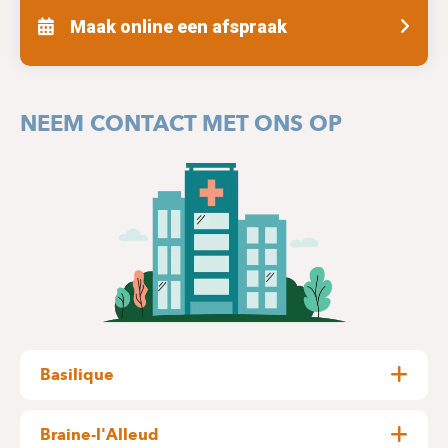
Maak online een afspraak
NEEM CONTACT MET ONS OP
Basilique
Pangaert, 37-47
1083 Ganshoren
Braine-l'Alleud