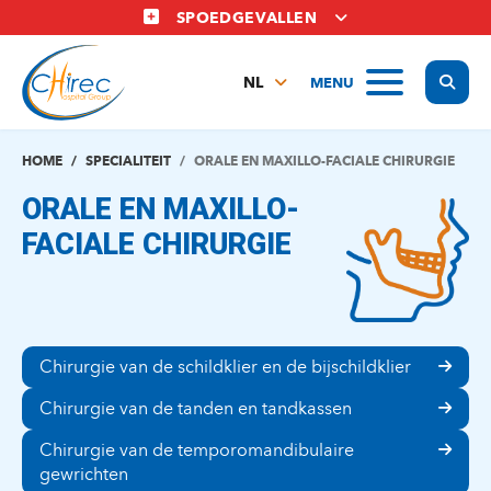
Overslaan
SPOEDGEVALLEN
en
naar
Display
MENU
de
NL
inhoud
FR
gaan
EN
HOME
SPECIALITEIT
ORALE EN MAXILLO-FACIALE CHIRURGIE
ORALE EN MAXILLO-
FACIALE CHIRURGIE
Chirurgie van de schildklier en de bijschildklier
Chirurgie van de tanden en tandkassen
Chirurgie van de temporomandibulaire
gewrichten