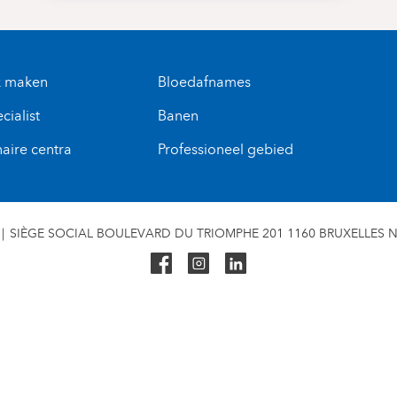
k maken
Bloedafnames
cialist
Banen
naire centra
Professioneel gebied
SIÈGE SOCIAL BOULEVARD DU TRIOMPHE 201 1160 BRUXELLES N° 