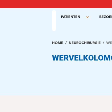
Overslaan
en
naar
PATIËNTEN
BEZOE
de
Toggle
inhoud
submenu
gaan
HOME
NEUROCHIRURGIE
WE
WERVELKOLOM