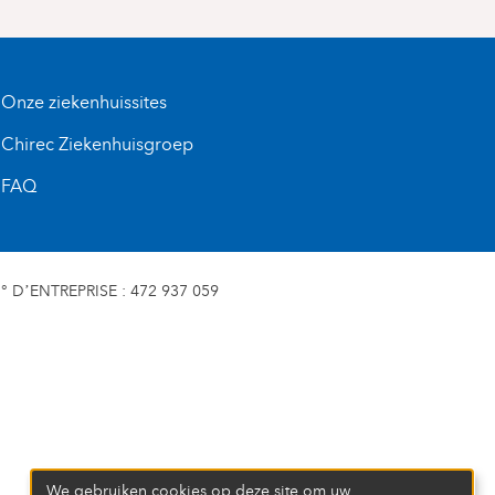
Onze ziekenhuissites
Chirec Ziekenhuisgroep
FAQ
D’ENTREPRISE : 472 937 059
We gebruiken cookies op deze site om uw