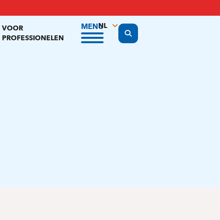
NL
MENU
VOOR
Display the search form
PROFESSIONELEN
FR
EN