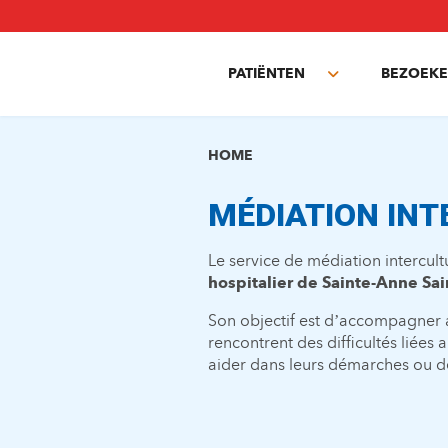
Overslaan
en
naar
PATIËNTEN
BEZOEKE
de
Toggle
inhoud
submenu
gaan
HOME
MÉDIATION IN
Le service de médiation intercul
hospitalier de Sainte-Anne Sa
Son objectif est d’accompagner a
rencontrent des difficultés liées a
aider dans leurs démarches ou 